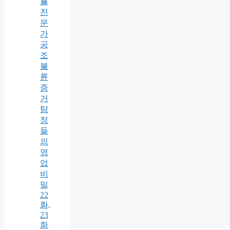
률
전
문
가
공
조
불
륜
증
거
탐
정
들
의
영
업
비
밀
22
화,
23
화