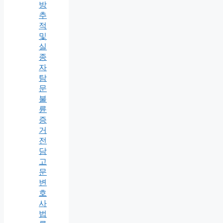
방
추
적
및
실
종
자
탐
문
불
륜
증
거
전
담
고
문
변
호
사
법