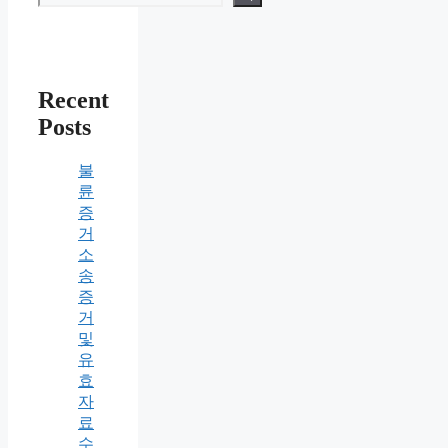
Recent
Posts
불
륜
증
거
소
송
증
거
및
유
효
자
료
수