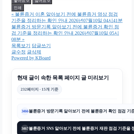
좋아요
0
싫어요
0
재산분할
인쇄
«
불륜증거 이혼 알아보기 전에 불륜증거 영상 점검
강남상간소송변호사
기준을 정리하는 확인 안내 2026년07월10일 04시41분
불륜증거 방문기록 알아보기 전에 불륜증거 확인 점
검 기준을 정리하는 확인 안내 2026년07월10일 05시
흥신소
08분
»
목록보기
답글쓰기
글수정
글삭제
폰테크
Powered by KBoard
오렌지뱅크
현재 글이 속한 목록 페이지 글 미리보기
232페이지 · 15개 기준
인천형사전문변호사
불륜증거 방문기록 알아보기 전에 불륜증거 확인 점검 기준을 
3466
강동구하수구막힘
불륜증거 SNS 알아보기 전에 불륜증거 재판 점검 기준을 정리
3467
휴대폰소액결제