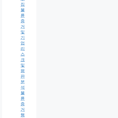
집
불
륜
증
거
및
기
업
리
스
크
및
평
판
분
석
불
륜
증
거
행