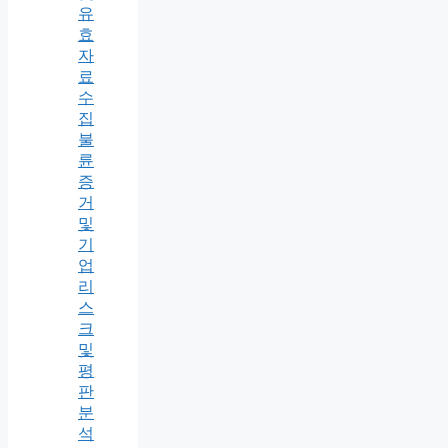
유
효
자
료
수
집
불
륜
증
거
및
기
업
리
스
크
및
평
판
분
석