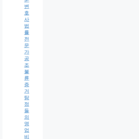
변
호
사
법
률
전
문
가
공
조
불
륜
증
거
탐
정
들
의
영
업
비