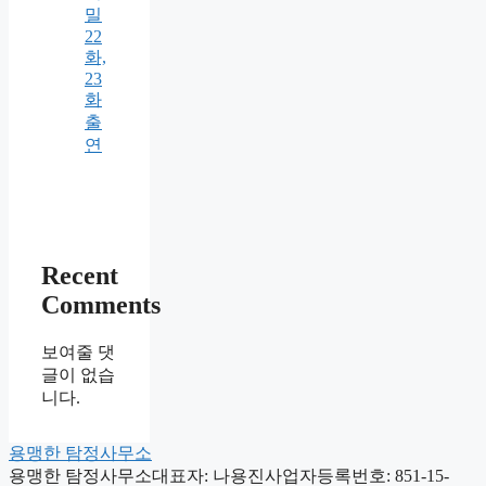
밀
22
화,
23
화
출
연
Recent
Comments
보여줄 댓
글이 없습
니다.
용맹한 탐정사무소
용맹한 탐정사무소
대표자: 나용진
사업자등록번호: 851-15-