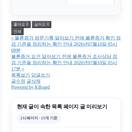
부산휴대폰성지
좋아요
0
싫어요
0
구로하수구막힘
인쇄
«
불륜증거 방문기록 알아보기 전에 불륜증거 확인 점
휴대폰성지
검 기준을 정리하는 확인 안내 2026년07월10일 05시
08분
불륜증거 요건 알아보기 전에 불륜증거 조사상담 점
이혼변호사
검 기준을 정리하는 확인 안내 2026년07월10일 05시
17분
»
목록보기
답글쓰기
용인흥신소
글수정
글삭제
Powered by KBoard
의정부이혼전문변호사
현재 글이 속한 목록 페이지 글 미리보기
쏘나타 장기렌트
232페이지 · 15개 기준