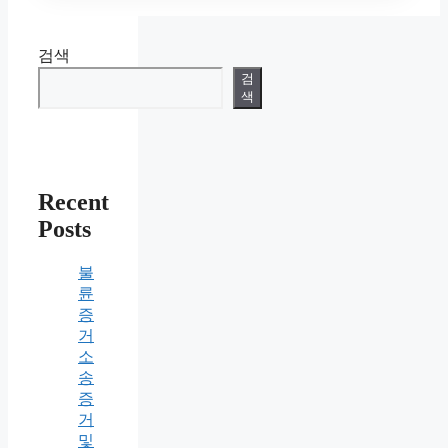
검색
검
색
Recent
Posts
불
륜
증
거
소
송
증
거
및