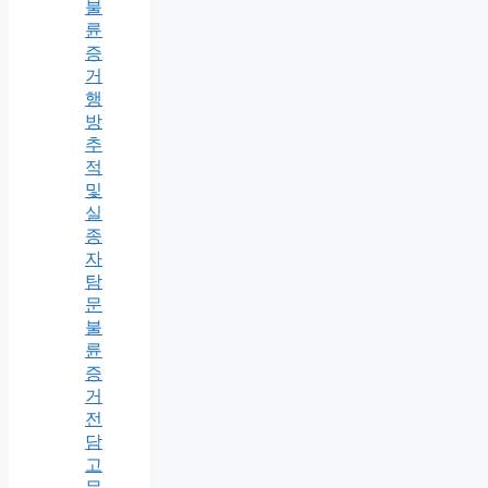
불
륜
증
거
행
방
추
적
및
실
종
자
탐
문
불
륜
증
거
전
담
고
문